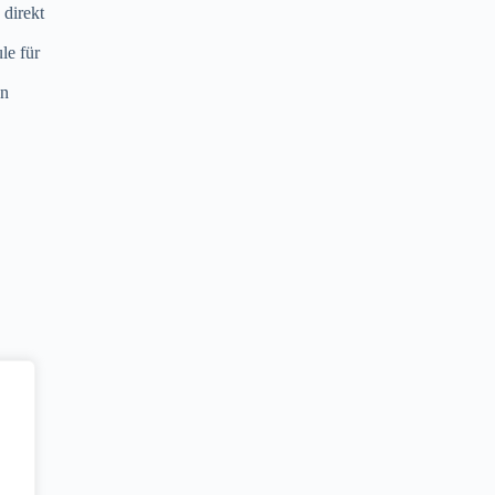
 direkt
le für
on