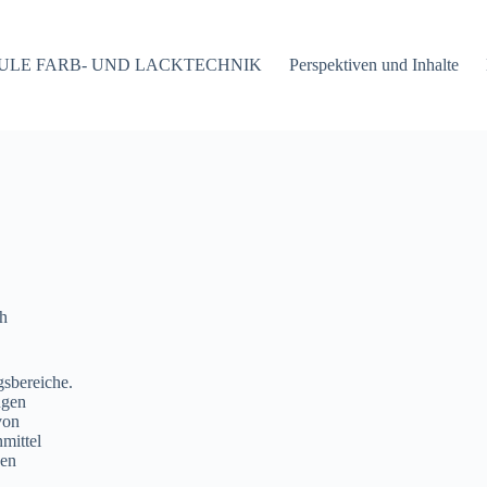
ULE FARB- UND LACKTECHNIK
Perspektiven und Inhalte
ch
gsbereiche.
ugen
von
mittel
den